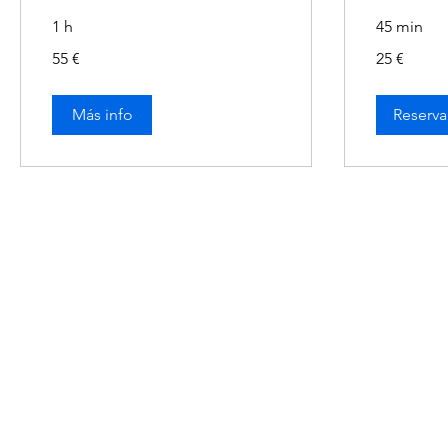
1 h
45 min
55
25
55 €
25 €
euros
euros
Más info
Reserva